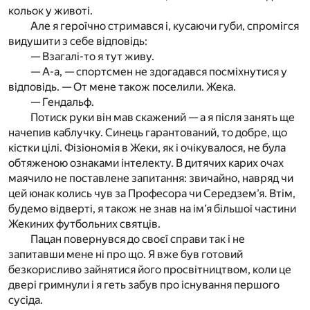
кольок у животі.
Але я героїчно стримався і, кусаючи губи, спромігся
видушити з себе відповідь:
— Взагалі-то я тут живу.
— А-а, — спортсмен не здогадався посміхнутися у
відповідь. — От мене також поселили. Жека.
— Гендальф.
Потиск руки він мав скажений — а я після занять ще
начепив каблучку. Синець гарантований, то добре, що
кістки цілі. Фізіономія в Жеки, як і очікувалося, не була
обтяженою ознаками інтелекту. В дитячих карих очах
маячило не поставлене запитання: звичайно, навряд чи
цей юнак колись чув за Професора чи Середзем’я. Втім,
будемо відверті, я також не знав на ім’я більшої частини
Жекиних футбольних святців.
Пацан повернувся до своєї справи так і не
запитавши мене ні про що. Я вже був готовий
безкорисливо зайнятися його просвітництвом, коли це
двері гримнули і я геть забув про існування першого
сусіда.