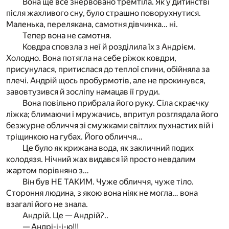
Вона ще все знервовано тремтіла. Як у дитинстві
після жахливого сну, було страшно поворухнутися.
Маленька, перелякана, самотня дівчинка… ні.
Тепер вона не самотня.
Ковдра сповзла з неї й розділила їх з Андрієм.
Холодно. Вона потягла на себе ріжок ковдри,
присунулася, притислася до теплої спини, обійняла за
плечі. Андрій щось пробурмотів, але не прокинувся,
завовтузився й зосліпу намацав її груди.
Вона повільно прибрала його руку. Сіла скраєчку
ліжка; блимаючи і мружачись, впритул розглядала його
безжурне обличчя зі смужками світлих пухнастих вій і
тріщинкою на губах. Його обличчя…
Це було як крижана вода, як закличний подих
колодязя. Нічний жах видався їй просто невдалим
жартом порівняно з…
Він був НЕ ТАКИМ. Чуже обличчя, чуже тіло.
Стороння людина, з якою вона ніяк не могла… вона
взагалі його не знала.
Андрій. Це — Андрій?..
— Андрі-і-і-ю!!!