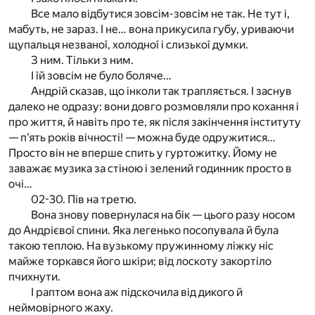
Все мало відбутися зовсім-зовсім не так. Не тут і,
мабуть, не зараз. І не… вона прикусила губу, уриваючи
щупальця незваної, холодної і слизької думки.
З ним. Тільки з ним.
І їй зовсім не було боляче…
Андрій сказав, що інколи так трапляється. І заснув
далеко не одразу: вони довго розмовляли про кохання і
про життя, й навіть про те, як після закінчення інституту
— п’ять років вічності! — можна буде одружитися…
Просто він не вперше спить у гуртожитку. Йому не
заважає музика за стіною і зелений годинник просто в
очі…
02-30. Пів на третю.
Вона знову повернулася на бік — цього разу носом
до Андрієвої спини. Яка легенько посопувала й була
такою теплою. На вузькому пружинному ліжку ніс
майже торкався його шкіри; від лоскоту закортіло
пчихнути.
І раптом вона аж підскочила від дикого й
неймовірного жаху.