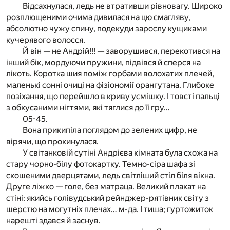
Відсахнулася, ледь не втративши рівновагу. Широко
розплющеними очима дивилася на цю смагляву,
абсолютно чужу спину, подекуди зарослу кущиками
кучерявого волосся.
Й він — не Андрій!!! — заворушився, перекотився на
інший бік, мордуючи пружини, підвівся й сперся на
лікоть. Коротка шия поміж горбами волохатих плечей,
маленькі сонні очиці на фізіономії орангутана. Глибоке
позіхання, що перейшло в криву усмішку. І товсті пальці
з обкусаними нігтями, які тяглися до її гру…
05-45.
Вона прикипіла поглядом до зелених цифр, не
вірячи, що прокинулася.
У світанковій сутіні Андрієва кімната була схожа на
стару чорно-білу фотокартку. Темно-сіра шафа зі
скошеними дверцятами, ледь світліший стіл біля вікна.
Друге ліжко — голе, без матраца. Великий плакат на
стіні: якийсь голівудський рейнджер-рятівник світу з
шерстю на могутніх плечах… м-да. І тиша; гуртожиток
нарешті здався й заснув.