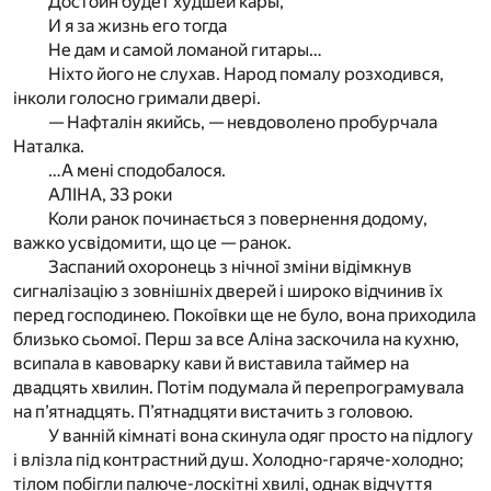
Достоин будет худшей кары,
И я за жизнь его тогда
Не дам и самой ломаной гитары…
Ніхто його не слухав. Народ помалу розходився,
інколи голосно гримали двері.
— Нафталін якийсь, — невдоволено пробурчала
Наталка.
…А мені сподобалося.
АЛІНА, 33 роки
Коли ранок починається з повернення додому,
важко усвідомити, що це — ранок.
Заспаний охоронець з нічної зміни відімкнув
сигналізацію з зовнішніх дверей і широко відчинив їх
перед господинею. Покоївки ще не було, вона приходила
близько сьомої. Перш за все Аліна заскочила на кухню,
всипала в кавоварку кави й виставила таймер на
двадцять хвилин. Потім подумала й перепрограмувала
на п’ятнадцять. П’ятнадцяти вистачить з головою.
У ванній кімнаті вона скинула одяг просто на підлогу
і влізла під контрастний душ. Холодно-гаряче-холодно;
тілом побігли палюче-лоскітні хвилі, однак відчуття