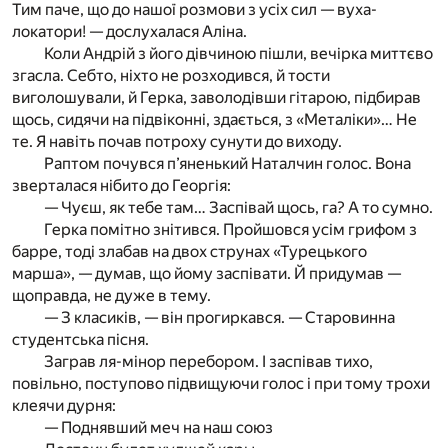
Тим паче, що до нашої розмови з усіх сил — вуха-
локатори! — дослухалася Аліна.
Коли Андрій з його дівчиною пішли, вечірка миттєво
згасла. Себто, ніхто не розходився, й тости
виголошували, й Герка, заволодівши гітарою, підбирав
щось, сидячи на підвіконні, здається, з «Металіки»… Не
те. Я навіть почав потроху сунути до виходу.
Раптом почувся п’яненький Наталчин голос. Вона
зверталася нібито до Георгія:
— Чуєш, як тебе там… Заспівай щось, га? А то сумно.
Герка помітно знітився. Пройшовся усім грифом з
барре, тоді злабав на двох струнах «Турецького
марша», — думав, що йому заспівати. Й придумав —
щоправда, не дуже в тему.
— З класиків, — він прогиркався. — Старовинна
студентська пісня.
Заграв ля-мінор перебором. І заспівав тихо,
повільно, поступово підвищуючи голос і при тому трохи
клеячи дурня:
— Поднявший меч на наш союз