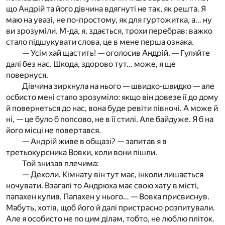
що Андрій та його дівчина вдягнуті не так, як решта. Я
маю на увазі, не по-простому, як для гуртожитка, а… ну
ви зрозуміли. М-да, я, здається, трохи перебрав: важко
стало підшукувати слова, це в мене перша ознака.
— Усім хай щастить! — оголосив Андрій. — Гуляйте
далі без нас. Шкода, здорово тут… може, я ще
повернуся.
Дівчина зиркнула на нього — швидко-швидко — але
осбисто мені стало зрозуміло: якщо він довезе її до дому
й повернеться до нас, вона буде ревіти півночі. А може й
ні, — це було б попсово, не в її стилі. Але байдуже. Я б на
його місці не повертався.
— Андрій живе в общазі? — запитав я в
третьокурсника Вовки, коли вони пішли.
Той знизав плечима:
— Деколи. Кімнату він тут має, інколи лишається
ночувати. Взагалі то Андрюха має свою хату в місті,
папахен купив. Папахен у нього… — Вовка присвиснув.
Мабуть, хотів, щоб його й далі пристрасно розпитували.
Але я особисто не по цим ділам, тобто, не люблю пліток.