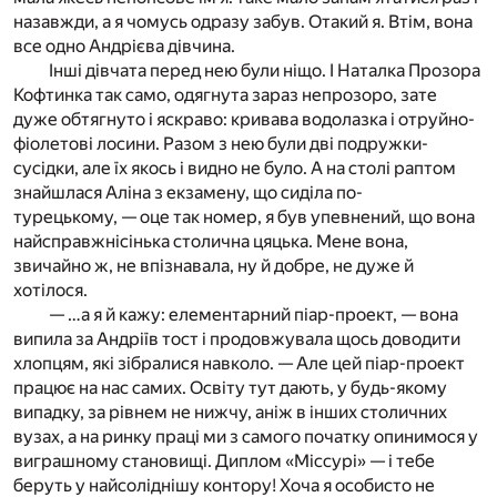
назавжди, а я чомусь одразу забув. Отакий я. Втім, вона
все одно Андрієва дівчина.
Інші дівчата перед нею були ніщо. І Наталка Прозора
Кофтинка так само, одягнута зараз непрозоро, зате
дуже обтягнуто і яскраво: кривава водолазка і отруйно-
фіолетові лосини. Разом з нею були дві подружки-
сусідки, але їх якось і видно не було. А на столі раптом
знайшлася Аліна з екзамену, що сиділа по-
турецькому, — оце так номер, я був упевнений, що вона
найсправжнісінька столична цяцька. Мене вона,
звичайно ж, не впізнавала, ну й добре, не дуже й
хотілося.
— …а я й кажу: елементарний піар-проект, — вона
випила за Андріїв тост і продовжувала щось доводити
хлопцям, які зібралися навколо. — Але цей піар-проект
працює на нас самих. Освіту тут дають, у будь-якому
випадку, за рівнем не нижчу, аніж в інших столичних
вузах, а на ринку праці ми з самого початку опинимося у
виграшному становищі. Диплом «Міссурі» — і тебе
беруть у найсоліднішу контору! Хоча я особисто не