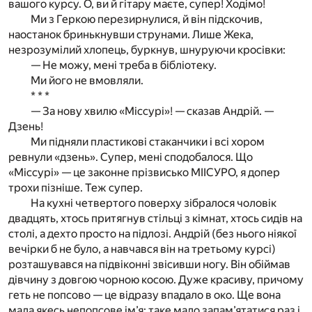
вашого курсу. О, ви й гітару маєте, супер! Ходімо!
Ми з Геркою перезирнулися, й він підскочив,
наостанок бринькнувши струнами. Лише Жека,
незрозумілий хлопець, буркнув, шнуруючи кросівки:
— Не можу, мені треба в бібліотеку.
Ми його не вмовляли.
* * *
— За нову хвилю «Міссурі»! — сказав Андрій. —
Дзень!
Ми підняли пластикові стаканчики і всі хором
ревнули «дзень». Супер, мені сподобалося. Що
«Міссурі» — це законне прізвисько МІІСУРО, я допер
трохи пізніше. Теж супер.
На кухні четвертого поверху зібралося чоловік
двадцять, хтось притягнув стільці з кімнат, хтось сидів на
столі, а дехто просто на підлозі. Андрій (без нього ніякої
вечірки б не було, а навчався він на третьому курсі)
розташувався на підвіконні звісивши ногу. Він обіймав
дівчину з довгою чорною косою. Дуже красиву, причому
геть не попсово — це відразу впадало в око. Ще вона
мала якесь непопсове ім’я: таке мало запам’ятатися раз і