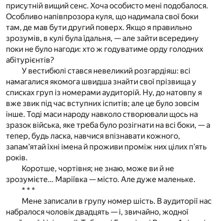
присутній вищий сенс. Хоча особисто мені подобалося.
Особливо напівпрозора куля, що надимала свої боки
там, де мав бути другий поверх. Якщо я правильно
зрозумів, в кулі була їдальня, — але зайти всередину
поки не було нагоди: хто ж годуватиме орду голодних
абітурієнтів?
У вестибюлі стався невеликий розгардіяш: всі
намагалися якомога швидша знайти свої прізвища у
списках груп із номерами аудиторій. Ну, до натовпу я
вже звик під час вступних іспитів; але це було зовсім
інше. Тоді маси народу навколо створювали щось на
зразок війська, яке треба було розігнати на всі боки, — а
тепер, будь ласка, навчися впізнавати кожного,
запам’ятай їхні імена й проживи проміж них цілих п’ять
років.
Коротше, чортівня; не знаю, може ви й не
зрозумієте… Маріївка — місто. Але дуже маленьке.
* * *
Мене записали в групу номер шість. В аудиторії нас
набралося чоловік двадцять — і, звичайно, жодної