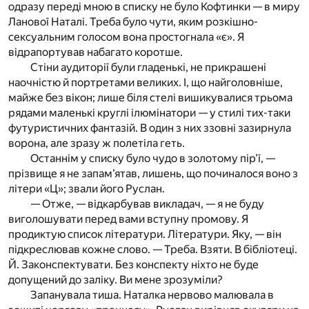
одразу переді мною в списку не було Кофтинки — в миру
Ланової Наталі. Треба було чути, яким розкішно-
сексуальним голосом вона простогнала «є». Я
відрапортував набагато коротше.
Стіни аудиторії були гладенькі, не прикрашені
наочністю й портретами великих. І, що найголовніше,
майже без вікон; лише біля стелі вишикувалися трьома
рядами маленькі круглі ілюмінатори — у стилі тих-таки
футуристичних фантазій. В один з них ззовні зазирнула
ворона, але зразу ж полетіла геть.
Останнім у списку було чудо в золотому пір’ї, —
прізвище я не запам’ятав, лишень, що починалося воно з
літери «Ц»; звали його Руслан.
— Отже, — відкарбував викладач, — я не буду
виголошувати перед вами вступну промову. Я
продиктую список літератури. Літератури. Яку, — він
підкреслював кожне слово. — Треба. Взяти. В бібліотеці.
Й. Законспектувати. Без конспекту ніхто не буде
допущений до заліку. Ви мене зрозуміли?
Запанувала тиша. Наталка нервово малювала в