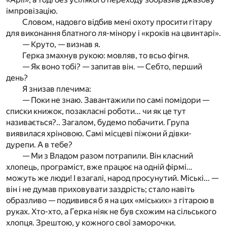
імпровізацію.
Словом, надовго відбив мені охоту просити гітару
для виконання блатного ля-мінору і «кроків на цвинтарі».
— Круто, — визнав я.
Герка змахнув рукою: мовляв, то всьо фігня.
— Як воно тобі? — запитав він. — Себто, перший
день?
Я знизав плечима:
— Поки не знаю. Завантажили по самі помідори —
списки книжок, позакласні роботи… чи як це тут
називається?.. Загалом, будемо побачити. Група
виявилася хріновою. Самі місцеві піжони й дівки-
дурепи. А в тебе?
— Ми з Владом разом потрапили. Він класний
хлопець, програміст, вже працює на одній фірмі…
можуть же люди! І взагалі, народ просунутий. Міські… —
він і не думав приховувати заздрість; стало навіть
образливо — подивився б я на цих «міських» з гітарою в
руках. Хто-хто, а Герка ніяк не був схожим на сільського
хлопця. Зрештою, у кожного свої заморочки.