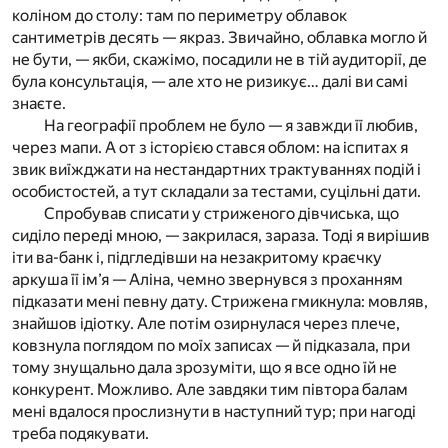
коліном до столу: там по периметру облавок
сантиметрів десять — якраз. Звичайно, облавка могло й
не бути, — якби, скажімо, посадили не в тій аудиторії, де
була консультація, — але хто не ризикує… далі ви самі
знаєте.
На географії проблем не було — я завжди її любив,
через мапи. А от з історією стався облом: на іспитах я
звик виїжджати на нестандартних трактуваннях подій і
особистостей, а тут складали за тестами, суцільні дати.
Спробував списати у стриженого дівчиська, що
сиділо переді мною, — закрилася, зараза. Тоді я вирішив
іти ва-банк і, підгледівши на незакритому краєчку
аркуша її ім’я — Аліна, чемно звернувся з проханням
підказати мені певну дату. Стрижена гмикнула: мовляв,
знайшов ідіотку. Але потім озирнулася через плече,
ковзнула поглядом по моїх записах — й підказала, при
тому знущально дала зрозуміти, що я все одно їй не
конкурент. Можливо. Але завдяки тим півтора балам
мені вдалося прослизнути в наступний тур; при нагоді
треба подякувати.