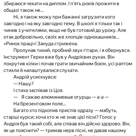
збираюся чекати на диплом. І п’ять років прожити в
общазі також не…
Ні, я також можу при бажанні загрузити кого
завгодно і на яку завгодно тему. В школі я тільки так і
чинив з учителями, якщо не був готовий до уроку. Але
отак добровільно, своїх же хлопців-однокашників…
«Ринок праці»! Зануда стрижена.
Пролунав тихий, пробний звук гітари, і я обернувся.
Інструмент Герки вже був у Андрієвих руках. Він
покрутив кілки і почав грати звичайним боєм, усі раптом
стихли й налаштувалися слухати.
Андрій усміхнувся:
— Нашу?
І стиха заспівав із Цоя.
— Я сажаю алюминиевые огурцы — а-а —
На брезентовом поле…
Багато хто підхопив приспів одразу — мабуть,
старші курси; хоча хто ж не знає цієї пісні? Голос у
Андрія був такий собі, але співав він дійсно здорово. Він,
як це пояснити? — тримав нерв пісні, не давав нашому