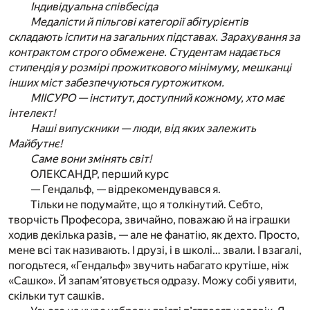
Індивідуальна співбесіда
Медалісти й пільгові категорії абітурієнтів
складають іспити на загальних підставах. Зарахування за
контрактом строго обмежене. Студентам надається
стипендія у розмірі прожиткового мінімуму, мешканці
інших міст забезпечуються гуртожитком.
МІІСУРО — інститут, доступний кожному, хто має
інтелект!
Наші випускники — люди, від яких залежить
Майбутнє!
Саме вони змінять світ!
ОЛЕКСАНДР, перший курс
— Гендальф, — відрекомендувався я.
Тільки не подумайте, що я толкінутий. Себто,
творчість Професора, звичайно, поважаю й на іграшки
ходив декілька разів, — але не фанатію, як дехто. Просто,
мене всі так називають. І друзі, і в школі… звали. І взагалі,
погодьтеся, «Гендальф» звучить набагато крутіше, ніж
«Сашко». Й запам’ятовується одразу. Можу собі уявити,
скільки тут сашків.