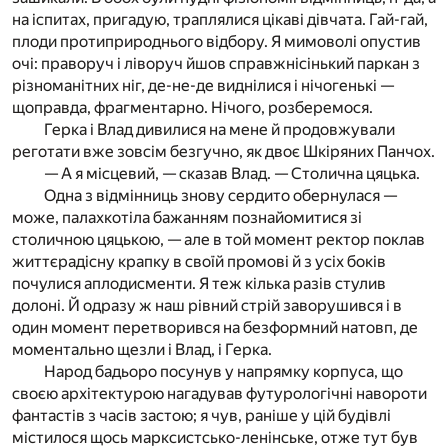
на іспитах, пригадую, траплялися цікаві дівчата. Гай-гай,
плоди протиприроднього відбору. Я мимоволі опустив
очі: праворуч і ліворуч йшов справжнісінький паркан з
різноманітних ніг, де-не-де виднілися і нічогенькі —
щоправда, фрагментарно. Нічого, розберемося.
Герка і Влад дивилися на мене й продовжували
реготати вже зовсім безгучно, як двоє Шкіряних Панчох.
— А я місцевий, — сказав Влад. — Столична цяцька.
Одна з відмінниць знову сердито обернулася —
може, палахкотіла бажанням познайомитися зі
столичною цяцькою, — але в той момент ректор поклав
життєрадісну крапку в своїй промові й з усіх боків
почулися аплодисменти. Я теж кілька разів стулив
долоні. Й одразу ж наш рівний стрій заворушився і в
один момент перетворився на безформний натовп, де
моментально щезли і Влад, і Герка.
Народ бадьоро посунув у напрямку корпуса, що
своєю архітектурою нагадував футурологічні навороти
фантастів з часів застою; я чув, раніше у цій будівлі
містилося щось марксистсько-ленінське, отже тут був