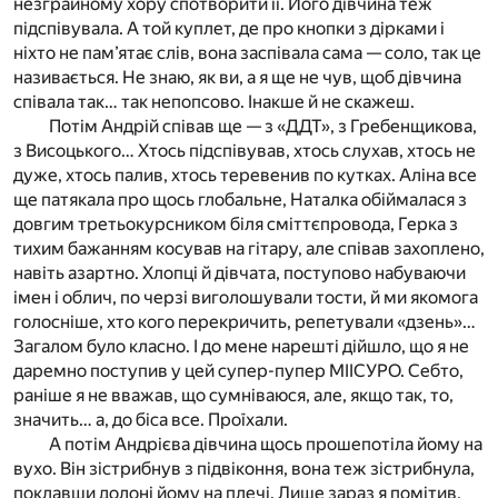
незграйному хору спотворити її. Його дівчина теж
підспівувала. А той куплет, де про кнопки з дірками і
ніхто не пам’ятає слів, вона заспівала сама — соло, так це
називається. Не знаю, як ви, а я ще не чув, щоб дівчина
співала так… так непопсово. Інакше й не скажеш.
Потім Андрій співав ще — з «ДДТ», з Гребенщикова,
з Висоцького… Хтось підспівував, хтось слухав, хтось не
дуже, хтось палив, хтось теревенив по кутках. Аліна все
ще патякала про щось глобальне, Наталка обіймалася з
довгим третьокурсником біля сміттєпровода, Герка з
тихим бажанням косував на гітару, але співав захоплено,
навіть азартно. Хлопці й дівчата, поступово набуваючи
імен і облич, по черзі виголошували тости, й ми якомога
голосніше, хто кого перекричить, репетували «дзень»…
Загалом було класно. І до мене нарешті дійшло, що я не
даремно поступив у цей супер-пупер МІІСУРО. Себто,
раніше я не вважав, що сумніваюся, але, якщо так, то,
значить… а, до біса все. Проїхали.
А потім Андрієва дівчина щось прошепотіла йому на
вухо. Він зістрибнув з підвіконня, вона теж зістрибнула,
поклавши долоні йому на плечі. Лише зараз я помітив,