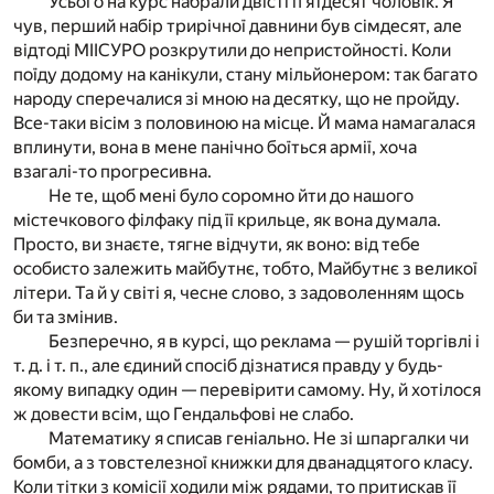
Усього на курс набрали двісті п’ятдесят чоловік. Я
чув, перший набір трирічної давнини був сімдесят, але
відтоді МІІСУРО розкрутили до непристойності. Коли
поїду додому на канікули, стану мільйонером: так багато
народу сперечалися зі мною на десятку, що не пройду.
Все-таки вісім з половиною на місце. Й мама намагалася
вплинути, вона в мене панічно боїться армії, хоча
взагалі-то прогресивна.
Не те, щоб мені було соромно йти до нашого
містечкового філфаку під її крильце, як вона думала.
Просто, ви знаєте, тягне відчути, як воно: від тебе
особисто залежить майбутнє, тобто, Майбутнє з великої
літери. Та й у світі я, чесне слово, з задоволенням щось
би та змінив.
Безперечно, я в курсі, що реклама — рушій торгівлі і
т. д. і т. п., але єдиний спосіб дізнатися правду у будь-
якому випадку один — перевірити самому. Ну, й хотілося
ж довести всім, що Гендальфові не слабо.
Математику я списав геніально. Не зі шпаргалки чи
бомби, а з товстелезної книжки для дванадцятого класу.
Коли тітки з комісії ходили між рядами, то притискав її