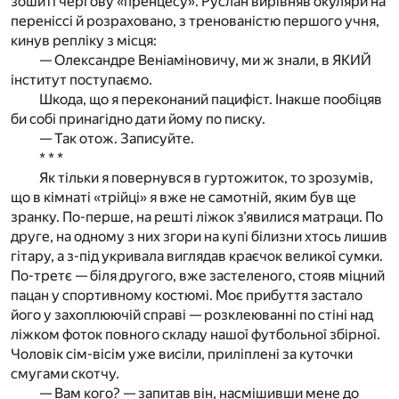
зошиті чергову «пренцесу». Руслан вирівняв окуляри на
переніссі й розраховано, з тренованістю першого учня,
кинув репліку з місця:
— Олександре Веніаміновичу, ми ж знали, в ЯКИЙ
інститут поступаємо.
Шкода, що я переконаний пацифіст. Інакше пообіцяв
би собі принагідно дати йому по писку.
— Так отож. Записуйте.
* * *
Як тільки я повернувся в гуртожиток, то зрозумів,
що в кімнаті «трійці» я вже не самотній, яким був ще
зранку. По-перше, на решті ліжок з’явилися матраци. По
друге, на одному з них згори на купі білизни хтось лишив
гітару, а з-під укривала виглядав краєчок великої сумки.
По-третє — біля другого, вже застеленого, стояв міцний
пацан у спортивному костюмі. Моє прибуття застало
його у захоплюючій справі — розклеюванні по стіні над
ліжком фоток повного складу нашої футбольної збірної.
Чоловік сім-вісім уже висіли, приліплені за куточки
смугами скотчу.
— Вам кого? — запитав він, насмішивши мене до