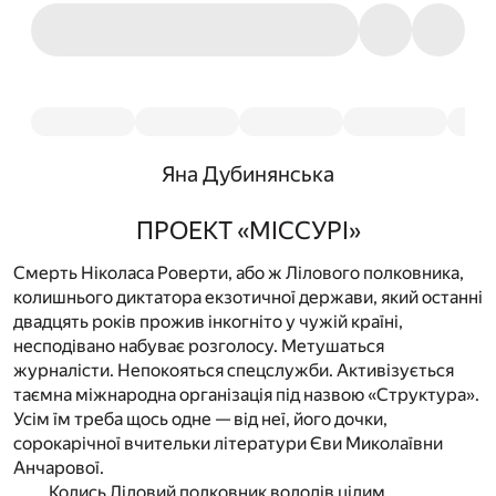
Яна Дубинянська
ПРОЕКТ «МІССУРІ»
Смерть Ніколаса Роверти, або ж Лілового полковника,
колишнього диктатора екзотичної держави, який останні
двадцять років прожив інкогніто у чужій країні,
несподівано набуває розголосу. Метушаться
журналісти. Непокояться спецслужби. Активізується
таємна міжнародна організація під назвою «Структура».
Усім їм треба щось одне — від неї, його дочки,
сорокарічної вчительки літератури Єви Миколаївни
Анчарової.
Колись Ліловий полковник володів цілим