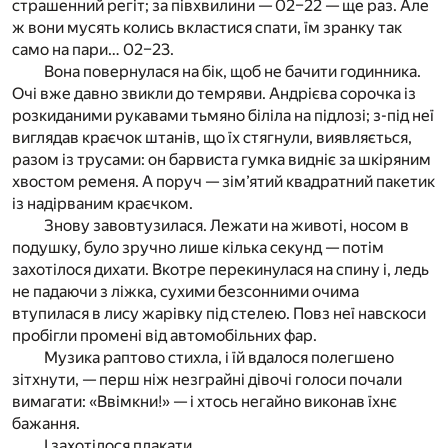
страшенний регіт; за півхвилини — 02–22 — ще раз. Але
ж вони мусять колись вкластися спати, їм зранку так
само на пари… 02–23.
Вона повернулася на бік, щоб не бачити годинника.
Очі вже давно звикли до темряви. Андрієва сорочка із
розкиданими рукавами тьмяно біліла на підлозі; з-під неї
виглядав краєчок штанів, що їх стягнули, виявляється,
разом із трусами: он барвиста гумка видніє за шкіряним
хвостом ременя. А поруч — зім’ятий квадратний пакетик
із надірваним краєчком.
Знову завовтузилася. Лежати на животі, носом в
подушку, було зручно лише кілька секунд — потім
захотілося дихати. Вкотре перекинулася на спину і, ледь
не падаючи з ліжка, сухими безсонними очима
втупилася в лису жарівку під стелею. Повз неї навскоси
пробігли промені від автомобільних фар.
Музика раптово стихла, і їй вдалося полегшено
зітхнути, — перш ніж незграйні дівочі голоси почали
вимагати: «Ввімкни!» — і хтось негайно виконав їхнє
бажання.
І захотілося плакати.