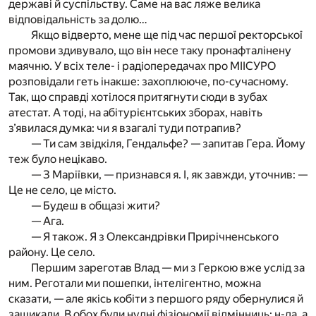
державі й суспільству. Саме на вас ляже велика
відповідальність за долю…
Якщо відверто, мене ще під час першої ректорської
промови здивувало, що він несе таку пронафталінену
маячню. У всіх теле- і радіопередачах про МІІСУРО
розповідали геть інакше: захоплююче, по-сучасному.
Так, що справді хотілося притягнути сюди в зубах
атестат. А тоді, на абітурієнтських зборах, навіть
з’явилася думка: чи я взагалі туди потрапив?
— Ти сам звідкіля, Гендальфе? — запитав Гера. Йому
теж було нецікаво.
— З Маріївки, — признався я. І, як завжди, уточнив: —
Це не село, це місто.
— Будеш в общазі жити?
— Ага.
— Я також. Я з Олександрівки Прирічненського
району. Це село.
Першим зареготав Влад — ми з Геркою вже услід за
ним. Реготали ми пошепки, інтелігентно, можна
сказати, — але якісь кобіти з першого ряду обернулися й
зашикали. В обох були нудні фізіономії відмінниць; н-да, а