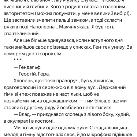
височини й глибини. Кого з родичів вважаю головним
авторитетом (можна подумати, у мене великий вибір!).
Ще заставили зчепити пальці замком, а тоді скласти
руки в позі Наполеона… Маячня якась. Я був геть
спантеличений.
Але ще більше здивувався, коли наступного дня
таки знайшов своє прізвище у списках. Ген-ген унизу. За
номером двісті сорок сім.
* * *
— Гендальф.
— Георгій. Гера.
Хлопець, що стояв праворуч, був у джинсах,
довговолосий і з сережкою в лівому вусі. Державний
гімн він теж поважав не настільки, щоб не
познайомитися з однокашником, — тим більше, що ми
стояли в другому ряду й особливо не світилися.
— Влад, — приєднався хлопець з лівого боку, худий,
в окулярах і в костюмі.
Ми потиснули одне одному руки. Страдальницька
мелодія гімну відстогнала своє, й до мікрофона підійшов