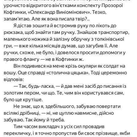
урочисто відкритого він’єтками конспекту Прозорої
Кофтинки, «Олександр Виніомінович». Тезко,
запам’ятаю. Але як вона писала твір?..
Я дістав зошита й встромив руку по лікоть до
рюкзака, щоб знайти там ручку. Знайшов транспортир,
маленького ножика й залізну обручку з толкінівської
гри, — вже кілька місяців думав, що загубив її. Але
ручки, схоже, не було, і довелося просити допомоги у
правого флангу — не в Кофтинки ж.
Він подивився на мене крізь окуляри як солдат на
вошу. Оце справді «столична цяцька». Тоді церемонно
відповів:
— Так, будь-ласка, — й дав мені засіб до писання із
золотим пером, чи що. Те, чим він користувався сам,
було ще крутіше.
Не знає, що я, здебільшого, забуваю повертати
всілякі дрібниці, — ні, не цуплю навмисне, дійсно
забуваю. Так йому й треба.
Тим часом викладач з усіх сил провадив
перекличку, і я точно пропустив би своє прізвище, якби