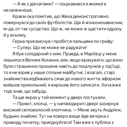
— А як з дівчатами? — поцікавився я якомога
незалежніше.
Краєм ока помітив, що Жека демонстративно
повернувся до своїх футболістів. Ще й жінконенависник;
м-да, от так сусідство. Що ж, не може ж щастити одразу
й у всьому.
Герка присвиснув і пробігся пальцями по грифу:
— Супер. Що не може не радувати!
Я був солідарний з ним. Правда, в Маріївці у мене
лишилося Велике Кохання, але, якщо врахувати, що воно
було страшенно прошене навіть до поцілунків у під’їзді,
то я не вірив у наше спільне майбутнє. І взагалі, старі
знайомства відбивають смак до нового життя; афоризм
вийшов прикольний, я вирішив його записати. Хоча вже
тоді знав, що забуду.
Та ще якраз у той момент у двері постукали.
— Привіт, хлопці, — у напіввідкриті двері зазирнув
високий свіловолосий хлопчина. — Мене звуть Андрієм,
будьмо знайомі. Тут на поверх вище йде вечірка з
приводу початку, приєднуйтеся! Там вже є публіка з