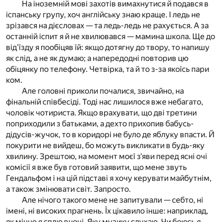
На іноземній мові захотів вимахнутися й подався в
іспанську групу, хоч англійську знаю краще. І ледь не
зрізався на дієсловах — та ледь-ледь не рахується. А за
останній іспит я й не хвилювався — мамина школа. Ще до
від’їзду я пообіцяв їй: якщо дотягну до твору, то напишу
як слід, а не як думаю; а напередодні повторив цю
обіцянку по телефону. Четвірка, та й то з-за якоїсь пари
ком.
Але головні приколи почалися, звичайно, на
фінальній співбесіді. Тоді нас лишилося вже небагато,
чоловік чотириста. Якщо врахувати, що дві третини
поприходили з батьками, а дехто прихопив бабусь-
дідусів-жучок, то в коридорі не було де яблуку впасти. Й
покурити не вийдеш, бо можуть викликати в будь-яку
хвилину. Зрештою, на момент моєї з’яви перед ясні очі
комісії я вже був готовий заявити, що мене звуть
Гендальфом і на цій підставі я хочу керувати майбутнім,
а також змінювати світ. Запросто.
Але нічого такого мене не запитували — себто, ні
імені, ні високих прагнень. Їх цікавило інше: наприклад,
як міцно я сплю вночі. Яку музику слухаю. Чи боюсь я