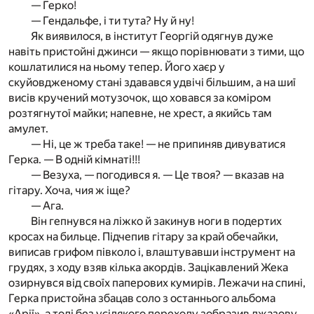
— Герко!
— Гендальфе, і ти тута? Ну й ну!
Як виявилося, в інститут Георгій одягнув дуже
навіть пристойні джинси — якщо порівнювати з тими, що
кошлатилися на ньому тепер. Його хаєр у
скуйовдженому стані здавався удвічі більшим, а на шиї
висів кручений мотузочок, що ховався за коміром
розтягнутої майки; напевне, не хрест, а якийсь там
амулет.
— Ні, це ж треба таке! — не припиняв дивуватися
Герка. — В одній кімнаті!!!
— Везуха, — погодився я. — Це твоя? — вказав на
гітару. Хоча, чия ж іще?
— Ага.
Він гепнувся на ліжко й закинув ноги в подертих
кросах на бильце. Підчепив гітару за край обечайки,
виписав грифом півколо і, влаштувавши інструмент на
грудях, з ходу взяв кілька акордів. Зацікавлений Жека
озирнувся від своїх паперових кумирів. Лежачи на спині,
Герка пристойна збацав соло з останнього альбома
«Арії», а тоді без усілякого переходу зобразив джазову