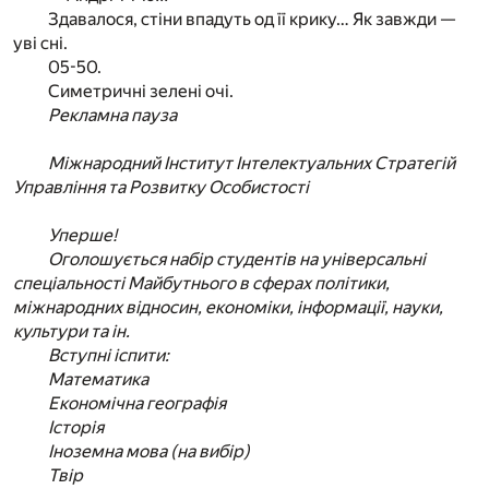
Здавалося, стіни впадуть од її крику… Як завжди —
уві сні.
05-50.
Симетричні зелені очі.
Рекламна пауза
Міжнародний Інститут Інтелектуальних Стратегій
Управління та Розвитку Особистості
Уперше!
Оголошується набір студентів на універсальні
спеціальності Майбутнього в сферах політики,
міжнародних відносин, економіки, інформації, науки,
культури та ін.
Вступні іспити:
Математика
Економічна географія
Історія
Іноземна мова (на вибір)
Твір