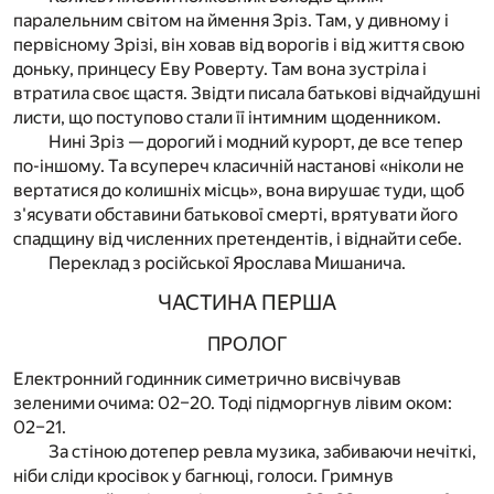
паралельним світом на ймення Зріз. Там, у дивному і
первісному Зрізі, він ховав від ворогів і від життя свою
доньку, принцесу Еву Роверту. Там вона зустріла і
втратила своє щастя. Звідти писала батькові відчайдушні
листи, що поступово стали її інтимним щоденником.
Нині Зріз — дорогий і модний курорт, де все тепер
по-іншому. Та всупереч класичній настанові «ніколи не
вертатися до колишніх місць», вона вирушає туди, щоб
з'ясувати обставини батькової смерті, врятувати його
спадщину від численних претендентів, і віднайти себе.
Переклад з російської Ярослава Мишанича.
ЧАСТИНА ПЕРША
ПРОЛОГ
Електронний годинник симетрично висвічував
зеленими очима: 02–20. Тоді підморгнув лівим оком:
02–21.
За стіною дотепер ревла музика, забиваючи нечіткі,
ніби сліди кросівок у багнюці, голоси. Гримнув