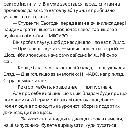
ректор інституту. Він уже звертався перед іспитами з
промовою до всього натовпу абітури, і я приблизно
уявляв, що він скаже.
— Студенти! Сьогодні перед вами відчинилися двері
найдемократичнішого й водночас найелітарнішого з
вузів нашої країни — МІІСУРО…
Він зробив паузу, щоб до нас дійшло. І до нас дійшло.
— Прикольно звучить, — мовив пошепки Георгій. —
Щось ніби японське, наче самурайське ім’я… Міісуро-
сан.
— Краще б наголос на останній склад, — відгукнувся
Влад. — Дивися, якщо за аналогією: НІІЧАВО, наприклад.
Стругацьких читав?
— Ректор, мабуть, краще знає, — припустив я.
Але про себе вирішив, що з цим Владом буде про що
поговорити. А Гера мені взагалі одразу сподобався.
Коли людина приходить на урочисті збори в подертих
джинсах, це вже щось.
— …За якихось п’ятнадцять-двадцять років саме ви,
наші випускники, будете вирішувати, куди рухатися