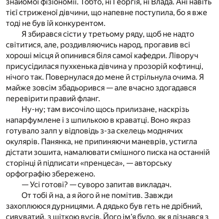
знайомої фізіономії. Тобто, ні Георгія, ні Влада. Ані навіть
тієї стриженої дівчини, що напевне поступила, бо я вже
тоді не був їй конкурентом.
Я збирався сісти у третьому ряду, щоб не надто
світитися, але, роздивляючись народ, прогавив всі
хороші місця й опинився біля самої кафедри. Ліворуч
присусідилася пухкенька дівчина у прозорій кофтинці,
нічого так. Повернулася до мене й стрільнула очима. Я
майже зовсім збадьорився — але вчасно здогадався
перевірити правий фланг.
Ну-ну; там височіло щось прилизане, наскрізь
напарфумлене і з шпилькою в краватці. Воно якраз
готувало залп у відповідь з-за скелець моднячих
окулярів. Панянка, не припиняючи маневрів, устигла
дістати зошита, намалювати смішного писка на останній
сторінці й підписати «пренцеса», — авторську
орфографію збережено.
— Усі готові? — суворо запитав викладач.
От тобі й на, а я його й не помітив. Завжди
захоплююся дурницями. А дядько був геть не дрібний,
сивуватий, з щіткою вусів. Його ім’я було, як я дізнався з