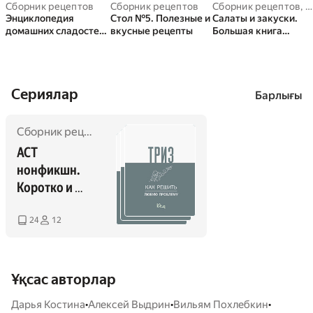
Сборник рецептов
Сборник рецептов
Сборник рецептов
,
И
Энциклопедия
Стол №5. Полезные и
Салаты и закуски.
домашних сладостей.
вкусные рецепты
Большая книга
Рецепты и
рецептов
рекомендации
Сериялар
Барлығы
Сборник рецептов
,
Sbornik
,
Nebesova
,
Валерий Тюрин
АСТ 
нонфикшн. 
Коротко и 
ясно
24
12
Ұқсас авторлар
•
•
•
Дарья Костина
Алексей Выдрин
Вильям Похлебкин