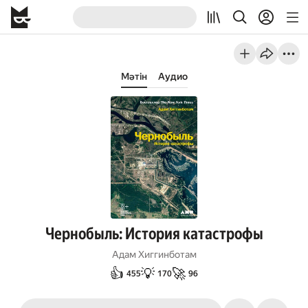
Мәтін
Аудио
Чернобыль: История катастрофы
Адам Хиггинботам
👍
💡
🚀
455
170
96