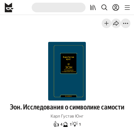
Эон. Исследования о символике самости
Карл Густав Юнг
👍
🔮
💡
4
1
1