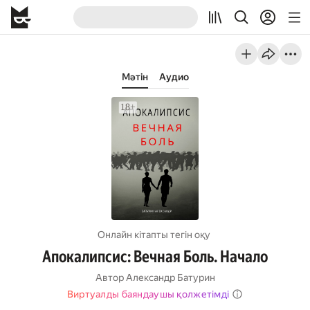
Мәтін
Аудио
Онлайн кітапты тегін оқу
Апокалипсис: Вечная Боль. Начало
Автор
Александр Батурин
Виртуалды баяндаушы қолжетімді