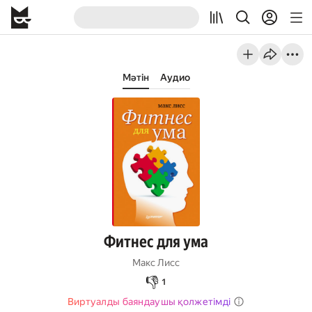
Мәтін
Аудио
Фитнес для ума
Макс Лисс
👎
1
Виртуалды баяндаушы қолжетімді