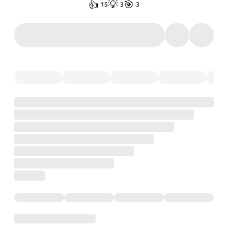
👍
💡
🎯
15
3
3